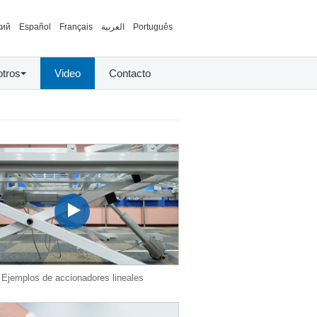
кий
Español
Français
العربية
Português
tros
Video
Contacto
Ejemplos de accionadores lineales