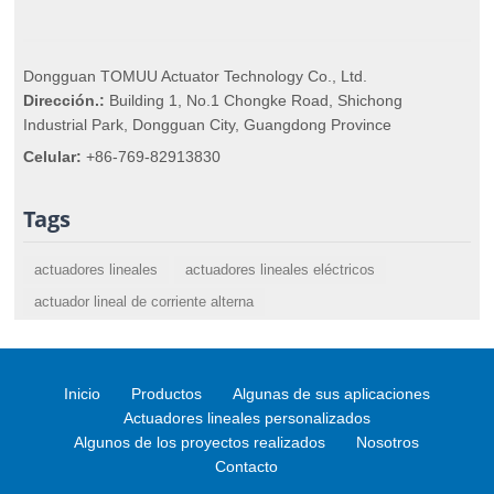
Dongguan TOMUU Actuator Technology Co., Ltd.
Dirección.:
Building 1, No.1 Chongke Road, Shichong
Industrial Park, Dongguan City, Guangdong Province
Celular:
+86-769-82913830
Tags
actuadores lineales
actuadores lineales eléctricos
actuador lineal de corriente alterna
Inicio
Productos
Algunas de sus aplicaciones
Actuadores lineales personalizados
Algunos de los proyectos realizados
Nosotros
Contacto